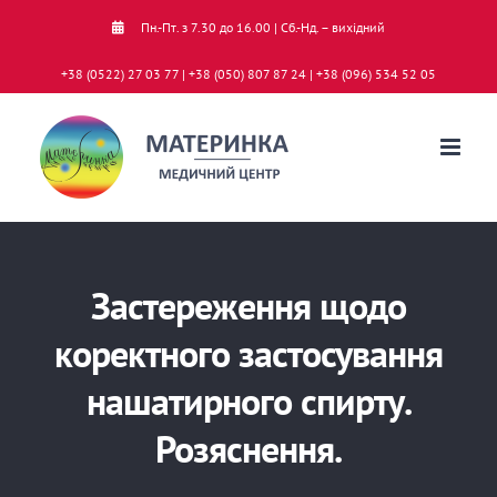
Skip
Пн.-Пт. з 7.30 до 16.00 | Сб.-Нд. – вихідний
to
+38 (0522) 27 03 77 | +38 (050) 807 87 24 | +38 (096) 534 52 05
content
Застереження щодо
коректного застосування
нашатирного спирту.
Розяснення.