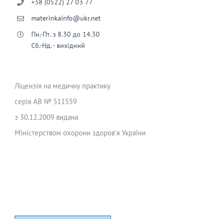
+38 (0522) 27 03 77
materinkainfo@ukr.net
Пн.-Пт. з 8.30 до 14.30
Сб.-Нд. - вихідний
Ліцензія на медичну практику
серія АВ № 511559
з 30.12.2009 видана
Міністерством охорони здоров’я України