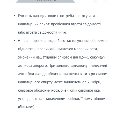
Бувають випадки, коли є потреба застосувати
нашатирний спирт: провісники втрати свідомості
(або втрата свідомості) чи ін.
Є певні правила щодо його застосування: обережно
підносять невеличкий шматочок марлі чи вати,
змочений нашатирним спиртом (на 0,5—1 секунду)
до носа хворого. При занадто швидкому піднесенні
дуже близько до обличчя шматочка вати з розчином
нашатирного спирту може виникнути опік шкіри,
слизової оболонки носа, очей, опік слизової ока,
ускладнюються запаленням рогівки, її помутнінням
(більмом).