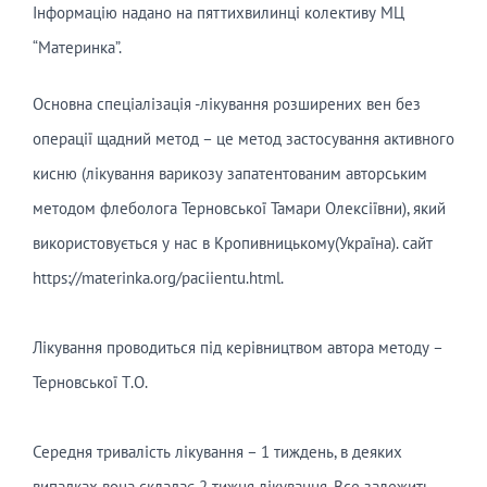
Інформацію надано на пяттихвилинці колективу МЦ
“Материнка”.
Основна спеціалізація -лікування розширених вен без
операції щадний метод – це метод застосування активного
кисню (лікування варикозу запатентованим авторським
методом флеболога Терновської Тамари Олексіївни), який
використовується у нас в Кропивницькому(Україна). сайт
https://materinka.org/paciientu.html.
⠀
Лікування проводиться під керівництвом автора методу –
Терновської Т.О.
⠀
Середня тривалість лікування – 1 тиждень, в деяких
випадках вона складає 2 тижня лікування. Все залежить