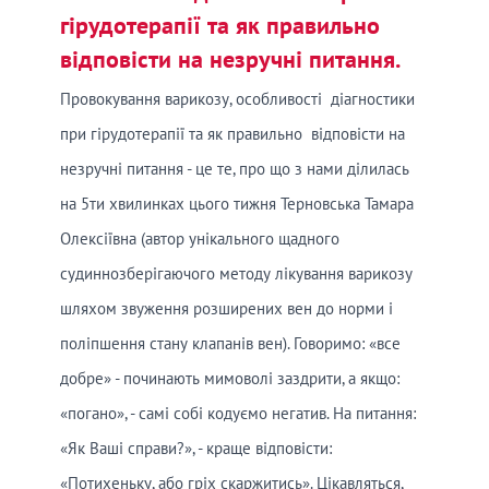
гірудотерапії та як правильно
відповісти на незручні питання.
Провокування варикозу, особливості діагностики
при гірудотерапії та як правильно відповісти на
незручні питання - це те, про що з нами ділилась
на 5ти хвилинках цього тижня Терновська Тамара
Олексіївна (автор унікального щадного
судиннозберігаючого методу лікування варикозу
шляхом звуження розширених вен до норми і
поліпшення стану клапанів вен). Говоримо: «все
добре» - починають мимоволі заздрити, а якщо:
«погано», - самі собі кодуємо негатив. На питання:
«Як Ваші справи?», - краще відповісти:
«Потихеньку, або гріх скаржитись». Цікавляться,