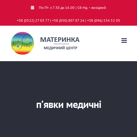
Skip
Пн.-Пт. з 7.30 до 16.00 | Сб.-Нд. – вихідний
to
+38 (0522) 27 03 77 | +38 (050) 807 87 24 | +38 (096) 534 52 05
content
п’явки медичні