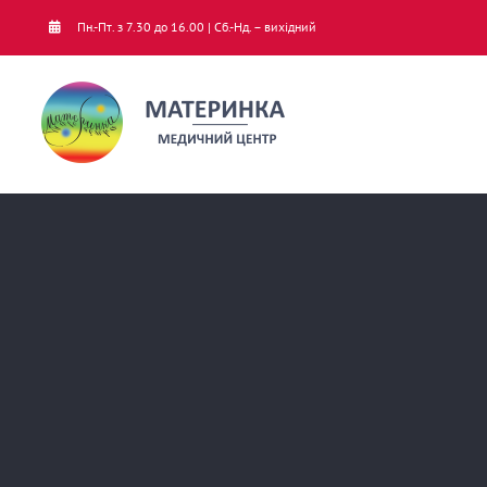
Skip
Пн.-Пт. з 7.30 до 16.00 | Сб.-Нд. – вихідний
to
content