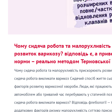
Чому сидяча робота та малорухливіст
розвиток варикозу? відповідь є, а прив
норми – реально методом Терновської 
Чому сидяча робота та малорухливість прискорюють розви
сидяча робота викликати варикоз Сидячий спосіб життя сь
факторів розвитку варикозної хвороби. Люди, які працюют
автомобілем або тривалий час перебувають у статичній поз
сидяча робота викликати варикоз? Відповідь флебології — т
додаткових факторів ризику малорухливість суттєво приск