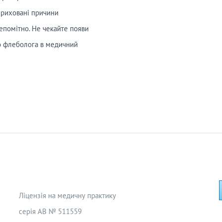
 приховані причини
непомітно. Не чекайте появи
до флеболога в медичний
Ліцензія на медичну практику
серія АВ № 511559