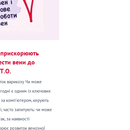
ь прискорюють
ести вени до
Т.О.
ток варикозу Чи може
огодні є одним із ключових
ь за комп’ютером, керують
і, часто запитують: чи може
ак, за наявності
орює розвиток венозної