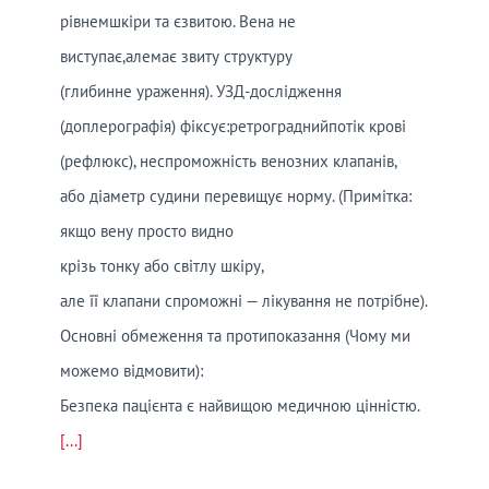
рівнемшкіри та єзвитою. Вена не
виступає,алемає звиту структуру
(глибинне ураження). УЗД-дослідження
(доплерографія) фіксує:ретрограднийпотік крові
(рефлюкс), неспроможність венозних клапанів,
або діаметр судини перевищує норму. (Примітка:
якщо вену просто видно
крізь тонку або світлу шкіру,
але її клапани спроможні — лікування не потрібне).
Основні обмеження та протипоказання (Чому ми
можемо відмовити):
Безпека пацієнта є найвищою медичною цінністю.
[...]