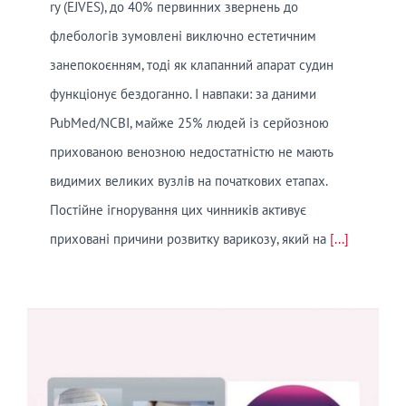
ry (EJVES), до 40% первинних звернень до
флебологів зумовлені виключно естетичним
занепокоєнням, тоді як клапанний апарат судин
функціонує бездоганно. І навпаки: за даними
PubMed/NCBI, майже 25% людей із серйозною
прихованою венозною недостатністю не мають
видимих великих вузлів на початкових етапах.
Постійне ігнорування цих чинників активує
приховані причини розвитку варикозу, який на
[...]