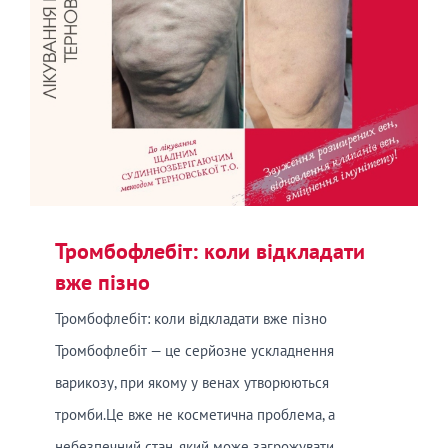
Тромбофлебіт: коли відкладати
вже пізно
Тромбофлебіт: коли відкладати вже пізно
Тромбофлебіт — це серйозне ускладнення
варикозу, при якому у венах утворюються
тромби.Це вже не косметична проблема, а
небезпечний стан, який може загрожувати