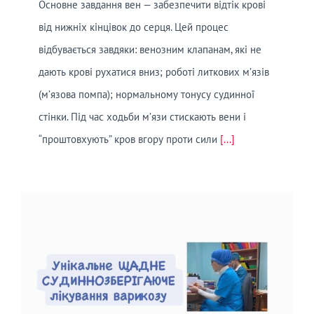
Основне завдання вен — забезпечити відтік крові
від нижніх кінцівок до серця. Цей процес
відбувається завдяки: венозним клапанам, які не
дають крові рухатися вниз; роботі литкових м’язів
(м’язова помпа); нормальному тонусу судинної
стінки. Під час ходьби м’язи стискають вени і
“проштовхують” кров вгору проти сили
[...]