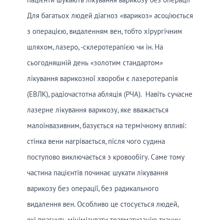
Для багатьох людей діагноз «варикоз» асоціюється
з операцією, видаленням вен, тобто хірургічним
шляхом, лазеро, -склеротерапією чи ін. На
сьогодняшній день «золотим стандартом»
лікування варикозної хвороби є лазеротерапія
(ЕВЛК), радіочастотна абляція (РЧА). Навіть сучасне
лазерне лікування варикозу, яке вважається
малоінвазивним, базується на термічному впливі:
стінка вени нагрівається, після чого судина
поступово виключається з кровообігу. Саме тому
частина пацієнтів починає шукати лікування
варикозу без операції, без радикального
видалення вен. Особливо це стосується людей,
які прагнуть мінімізувати травматизацію тканин