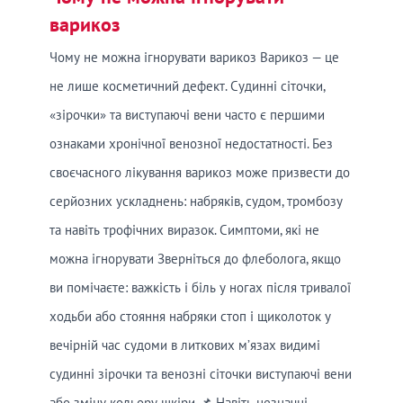
варикоз
Чому не можна ігнорувати варикоз Варикоз — це
не лише косметичний дефект. Судинні сіточки,
«зірочки» та виступаючі вени часто є першими
ознаками хронічної венозної недостатності. Без
своєчасного лікування варикоз може призвести до
серйозних ускладнень: набряків, судом, тромбозу
та навіть трофічних виразок. Симптоми, які не
можна ігнорувати Зверніться до флеболога, якщо
ви помічаєте: важкість і біль у ногах після тривалої
ходьби або стояння набряки стоп і щиколоток у
вечірній час судоми в литкових м’язах видимі
судинні зірочки та венозні сіточки виступаючі вени
або зміну кольору шкіри 📌 Навіть незначні