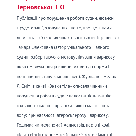
Терновської Т.О.
Публікації про порушення роботи судин, нюанси
гірудотерапії, озонування - це те, про що з нами
ділилась на 5ти хвилинках цього тижня Терновська
Тамара Олексіївна (автор унікального щадного
судиннозберігаючого методу лікування варикозу
шляхом звуження розширених вен до норми і
поліпшення стану клапанів вен). Журналіст-медик
Л. Сміт в книзі «Знаки тіла» описала чинники
порушення роботи судин: недостатність магнію,
кальцію та калію в організмі; якщо мало п’ють
воду; при наявності атеросклерозу і варикозу.
Родимка чи меланома? Асиметрія, нерівні краї,
кілька відтінків, розміри більше 5 мм в діаметрі –