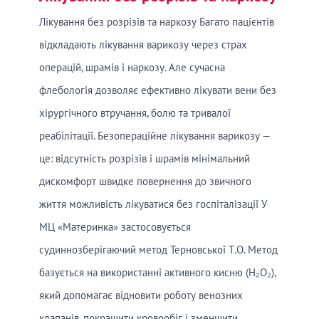
Лікування без розрізів та наркозу Багато пацієнтів
відкладають лікування варикозу через страх
операцій, шрамів і наркозу. Але сучасна
флебологія дозволяє ефективно лікувати вени без
хірургічного втручання, болю та тривалої
реабілітації. Безопераційне лікування варикозу —
це: відсутність розрізів і шрамів мінімальний
дискомфорт швидке повернення до звичного
життя можливість лікуватися без госпіталізації У
МЦ «Материнка» застосовується
судиннозберігаючий метод Терновської Т.О. Метод
базується на використанні активного кисню (H₂O₂),
який допомагає відновити роботу венозних
клапанів, покращити кровообіг і зменшити