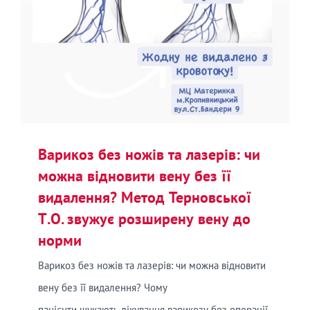
Варикоз без ножів та лазерів: чи
можна відновити вену без її
видалення? Метод Терновської
Т.О. звужує розширену вену до
норми
Варикоз без ножів та лазерів: чи можна відновити
вену без її видалення? Чому
пацієнти шукають лікування варикозу без операції