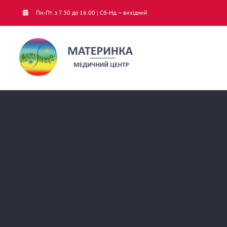
Skip
Пн.-Пт. з 7.30 до 16.00 | Сб.-Нд. – вихідний
to
content