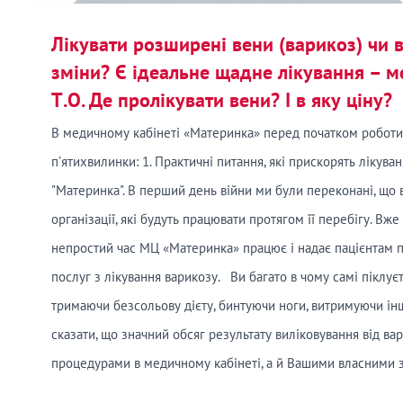
Лікувати розширені вени (варикоз) чи 
зміни? Є ідеальне щадне лікування – м
Т.О. Де пролікувати вени? І в яку ціну?
В медичному кабінеті «Материнка» перед початком роботи 
п’ятихвилинки: 1. Практичні питання, які прискорять лікув
"Материнка". В перший день війни ми були переконані, що 
організації, які будуть працювати протягом її перебігу. Вже
непростий час МЦ «Материнка» працює і надає пацієнтам 
послуг з лікування варикозу. Ви багато в чому самі піклуєт
тримаючи безсольову дієту, бинтуючи ноги, витримуючи ін
сказати, що значний обсяг результату виліковування від ва
процедурами в медичному кабінеті, а й Вашими власними 