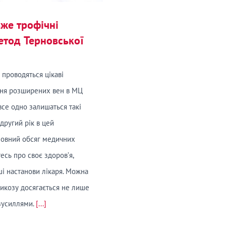
вже трофічні
етод Терновської
проводяться цікаві
ання розширених вен в МЦ
все одно залишаться такі
 другий рік в цей
повний обсяг медичних
есь про своє здоров’я,
ші настанови лікаря. Можна
рикозу досягається не лише
зусиллями.
[...]