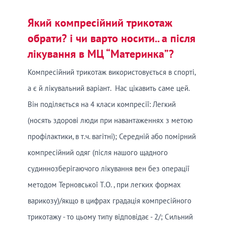
Який компресійний трикотаж
обрати? і чи варто носити.. а після
лікування в МЦ “Материнка”?
Компресійний трикотаж використовується в спорті,
а є й лікувальний варіант. Нас цікавить саме цей.
Він поділяється на 4 класи компресії: Легкий
(носять здорові люди при навантаженнях з метою
профілактики, в т.ч. вагітні); Середній або помірний
компресійний одяг (після нашого щадного
судиннозберігаючого лікування вен без операції
методом Терновської Т.О. , при легких формах
варикозу)/якщо в цифрах градація компресійного
трикотажу - то цьому типу відповідає - 2/; Сильний