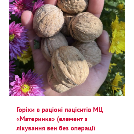
Горіхи в раціоні пацієнтів МЦ
«Материнка» (елемент з
лікування вен без операції