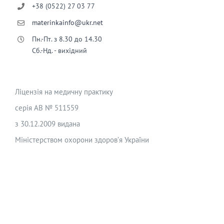
+38 (0522) 27 03 77
materinkainfo@ukr.net
Пн.-Пт. з 8.30 до 14.30
Сб.-Нд. - вихідний
Ліцензія на медичну практику
серія АВ № 511559
з 30.12.2009 видана
Міністерством охорони здоров’я України