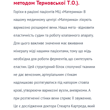
методом Терновської Т.О.).
Горіхи в раціоні пацієнтів МЦ «Материнка» В
нашому медичному центрі «Материнка» лікують
варикозно розширені вени. Наша мета - відновити
еластичність судин та роботу клапанного апарату.
Для цього важливе значення має вживання
мінералу міді нашими пацієнтами, тому що мідь
необхідна для роботи ферментів, що синтезують
еластин. Цей структурний білок сполучної тканини
не дає венозним, артеріальним стінкам
надлишково розтягуватися під напором стовпа
крові, утворюючи варикозні вузли, аневризми. А
при розтягненні стінки вени сприяє її звуженню.
Це є дослідження доктора Стюарта Картреда, який