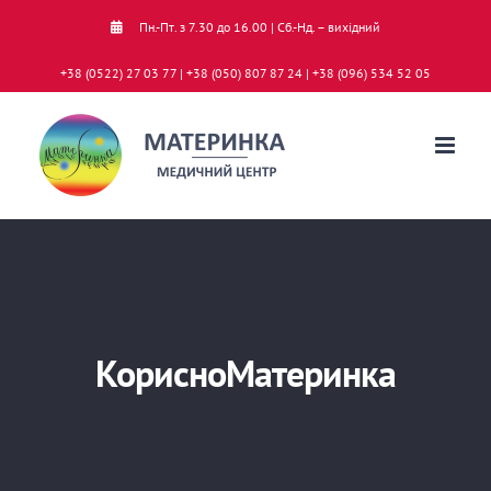
Skip
Пн.-Пт. з 7.30 до 16.00 | Сб.-Нд. – вихідний
to
+38 (0522) 27 03 77 | +38 (050) 807 87 24 | +38 (096) 534 52 05
content
КорисноМатеринка