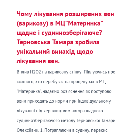
Чому лікування розширених вен
(варикозу) в МЦ”Материнка”
щадне і судиннозберігаюче?
Терновська Тамара зробила
унікальний винахід щодо
лікування вен.
Вплив Н2О2 на варикозну стінку Піклуючись про
кожного, хто перебуває на процедурах в МЦ
"Материнка", надаємо роз'яснення як поступово
вени приходять до норми при індивідуальному
лікуванні під керівництвом автора щадного
судиннозберігаючого методу Терновської Тамари
Олексіївни. 1. Потрапляючи в судину, перекис