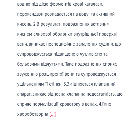
водню під дією ферментів крові каталази,
пероксидази розпадається на воду та активний
кисень. 2.В результаті подразнення активним
киснем слизової оболонки внутрішньої поверхні
вени, виникає неспецифічне запалення судини, що
супроводжується підвищеною чутливістю та
больовими відчуттями. Таке подразнення сприяє
звуженню розширеної вени та супроводжується
ущільненням її стінки. 3.Зміцнюється клапанний
апарат, зникає відносна клапанна недостатність, що
сприяє нормалізації кровотоку в венах. 4.Гине
хвороботворна
[...]