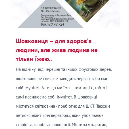
Шовковиця – для здоров’я
людини, але жива людина не
тільки їжею..
На відміну від черешні та інших фруктових дерев,
шовковиця не гниє, не заводить черв’яків, бо має
свій імунітет. А те що ми їмо – тим ми і є, тобто і
самі посилюємо собі імунітет. В шовковиці
міститься клітковина - пребіотик для ШКТ. Також є
антиоксидант «ресвератрол», який уповільнює
старіння, запобігає онкології. Міститься каротин,