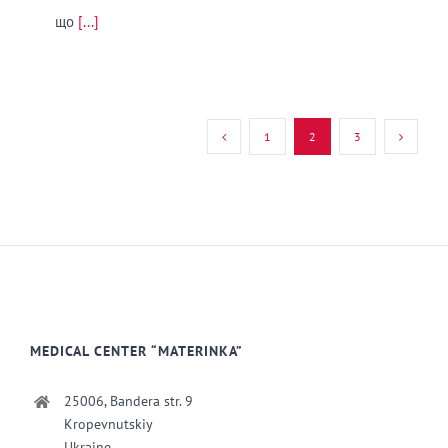
що
[...]
1
2
3
MEDICAL CENTER “MATERINKA”
25006, Bandera str. 9
Kropevnutskiy
Ukraine