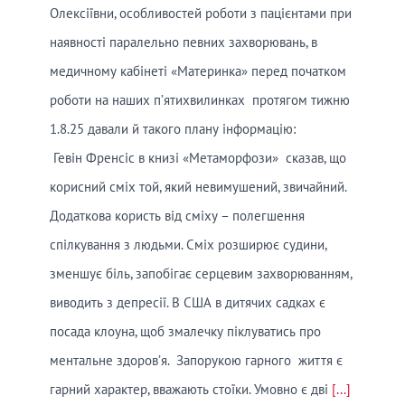
Олексіївни, особливостей роботи з пацієнтами при
наявності паралельно певних захворювань, в
медичному кабінеті «Материнка» перед початком
роботи на наших п’ятихвилинках протягом тижню
1.8.25 давали й такого плану інформацію:
Гевін Френсіс в книзі «Метаморфози» сказав, що
корисний сміх той, який невимушений, звичайний.
Додаткова користь від сміху – полегшення
спілкування з людьми. Сміх розширює судини,
зменшує біль, запобігає серцевим захворюванням,
виводить з депресії. В США в дитячих садках є
посада клоуна, щоб змалечку піклуватись про
ментальне здоров’я. Запорукою гарного життя є
гарний характер, вважають стоїки. Умовно є дві
[...]