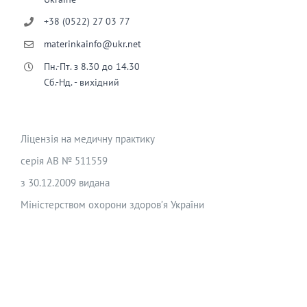
+38 (0522) 27 03 77
materinkainfo@ukr.net
Пн.-Пт. з 8.30 до 14.30
Сб.-Нд. - вихідний
Ліцензія на медичну практику
серія АВ № 511559
з 30.12.2009 видана
Міністерством охорони здоров’я України