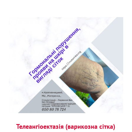
Телеангіоектазія (варикозна сітка)