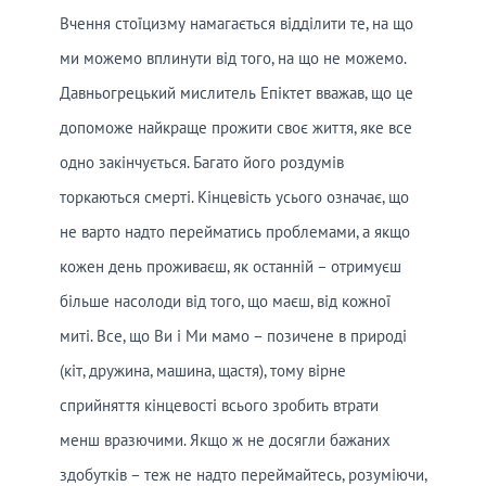
Вчення стоїцизму намагається відділити те, на що
ми можемо вплинути від того, на що не можемо.
Давньогрецький мислитель Епіктет вважав, що це
допоможе найкраще прожити своє життя, яке все
одно закінчується. Багато його роздумів
торкаються смерті. Кінцевість усього означає, що
не варто надто перейматись проблемами, а якщо
кожен день проживаєш, як останній – отримуєш
більше насолоди від того, що маєш, від кожної
миті. Все, що Ви і Ми мамо – позичене в природі
(кіт, дружина, машина, щастя), тому вірне
сприйняття кінцевості всього зробить втрати
менш вразючими. Якщо ж не досягли бажаних
здобутків – теж не надто переймайтесь, розуміючи,