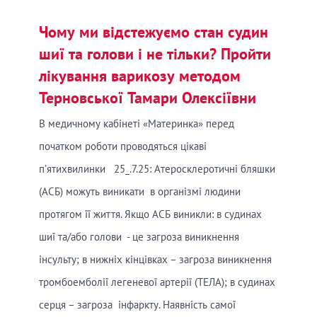
Чому ми відстежуємо стан судин
шиї та голови і не тільки? Пройти
лікування варикозу методом
Терновської Тамари Олексіївни
В медичному кабінеті «Материнка» перед
початком роботи проводяться цікаві
п’ятихвилинки 25_.7.25: Атеросклеротичні бляшки
(АСБ) можуть виникати в організмі людини
протягом її життя. Якщо АСБ виникли: в судинах
шиї та/або голови - це загроза виникнення
інсульту; в нижніх кінцівках – загроза виникнення
тромбоемболії легеневої артерії (ТЕЛА); в судинах
серця – загроза інфаркту. Наявність самої