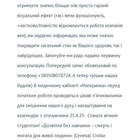
отримуєте значно більше ніж просто гарний
візуальний ефект (+всі вени функціонують,
+частково/повністю відновлюється робота клапанів
вен), ми надаємо інформацію, яка може значно
покращити загальний стан як Вашого здоровя, так і
найрідніших. Запитуйте-ми радо надамо первинну
консультацію. Попередній запис обовязковий по
телефону +380508078724. А тепер трішки наших
буднів:) В медичному кабінеті «Материнка» перед
початком роботи проводяться цікаві п’ятихвилинки
для зміцнення нашого духу і налаштування на
взаємодію з оточуючими 25.4.25: Станьте вічним
студентом! «Дозвілля без навчання – смерть і
могила для живої людини» (Сенека). Стоїки