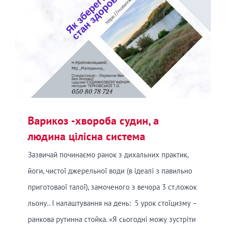
Варикоз -хвороба судин, а
людина цілісна система
Зазвичай починаємо ранок з дихальних практик,
йоги, чистої джерельної води (в ідеалі з павильно
приготоваої талої), замоченого з вечора 3 ст.ложок
льону.. І налаштування на день: 5 урок стоїцизму –
ранкова рутинна стойка. «Я сьогодні можу зустріти