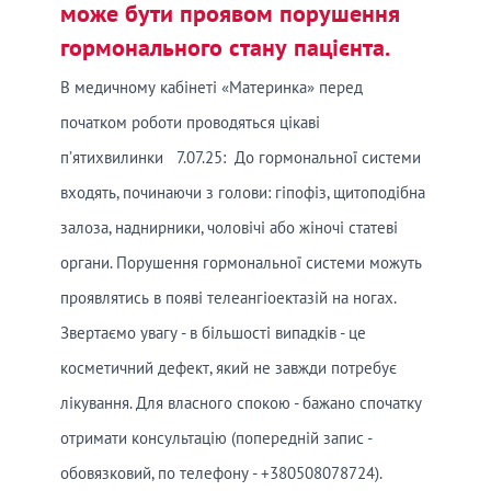
може бути проявом порушення
гормонального стану пацієнта.
В медичному кабінеті «Материнка» перед
початком роботи проводяться цікаві
п’ятихвилинки 7.07.25: До гормональної системи
входять, починаючи з голови: гіпофіз, щитоподібна
залоза, наднирники, чоловічі або жіночі статеві
органи. Порушення гормональної системи можуть
проявлятись в появі телеангіоектазій на ногах.
Звертаємо увагу - в більшості випадків - це
косметичний дефект, який не завжди потребує
лікування. Для власного спокою - бажано спочатку
отримати консультацію (попередній запис -
обовязковий, по телефону - +380508078724).