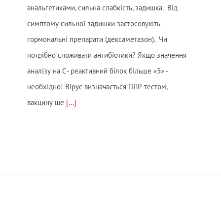
анальгетиками, сильна слабкість, задишка. Від
симптому сильної задишки застосовують
гормональні препарати (дексаметазон). Чи
потрібно споживати антибіотики? Якщо значення
аналізу на С- реактивний білок більше «5» -
необхідно! Вірус визначається ПЛР-тестом,
вакцину ще
[...]