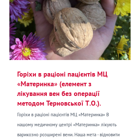
Горіхи в раціоні пацієнтів МЦ
«Материнка» (елемент з
лікування вен без операції
методом Терновської Т.О.).
Горіхи в раціоні пацієнтів МЦ «Материнка» В
нашому медичному центрі «Материнка» лікують
варикозно розширені вени. Наша мета - відновити