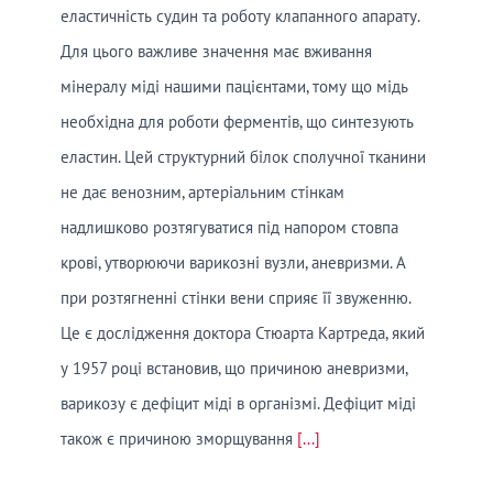
еластичність судин та роботу клапанного апарату.
Для цього важливе значення має вживання
мінералу міді нашими пацієнтами, тому що мідь
необхідна для роботи ферментів, що синтезують
еластин. Цей структурний білок сполучної тканини
не дає венозним, артеріальним стінкам
надлишково розтягуватися під напором стовпа
крові, утворюючи варикозні вузли, аневризми. А
при розтягненні стінки вени сприяє її звуженню.
Це є дослідження доктора Стюарта Картреда, який
у 1957 році встановив, що причиною аневризми,
варикозу є дефіцит міді в організмі. Дефіцит міді
також є причиною зморщування
[...]