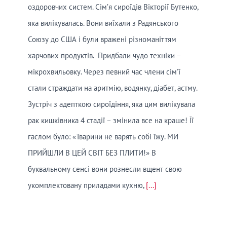
оздоровчих систем. Сім’я сироїдів Вікторії Бутенко,
яка вилікувалась. Вони виїхали з Радянського
Союзу до США і були вражені різноманіттям
харчових продуктів. Придбали чудо техніки –
мікрохвильовку. Через певний час члени сім’ї
стали страждати на аритмію, водянку, діабет, астму.
Зустріч з адепткою сироїдіння, яка цим вилікувала
рак кишківника 4 стадії – змінила все на краше! Її
гаслом було: «Тварини не варять собі їжу. МИ
ПРИЙШЛИ В ЦЕЙ СВІТ БЕЗ ПЛИТИ!» В
буквальному сенсі вони рознесли вщент свою
укомплектовану приладами кухню,
[...]