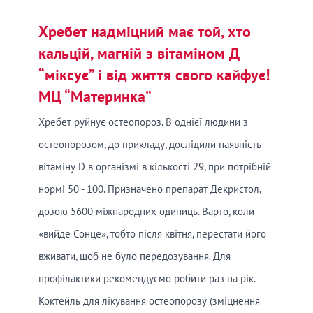
Хребет надміцний має той, хто
кальцій, магній з вітаміном Д
“міксує” і від життя свого кайфує!
МЦ “Материнка”
Хребет руйнує остеопороз. В однієї людини з
остеопорозом, до прикладу, дослідили наявність
вітаміну D в організмі в кількості 29, при потрібній
нормі 50 - 100. Призначено препарат Декристол,
дозою 5600 міжнародних одиниць. Варто, коли
«вийде Сонце», тобто після квітня, перестати його
вживати, щоб не було передозування. Для
профілактики рекомендуємо робити раз на рік.
Коктейль для лікування остеопорозу (зміцнення