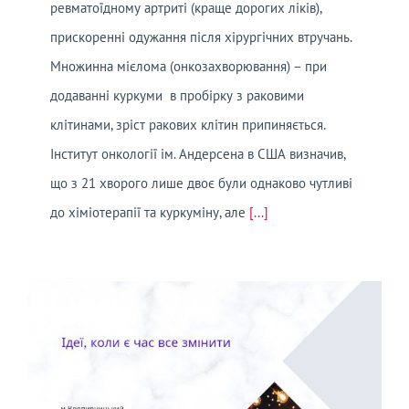
ревматоїдному артриті (краще дорогих ліків),
прискоренні одужання після хірургічних втручань.
Множинна мієлома (онкозахворювання) – при
додаванні куркуми в пробірку з раковими
клітинами, зріст ракових клітин припиняється.
Інститут онкології ім. Андерсена в США визначив,
що з 21 хворого лише двоє були однаково чутливі
до хіміотерапії та куркуміну, але
[...]