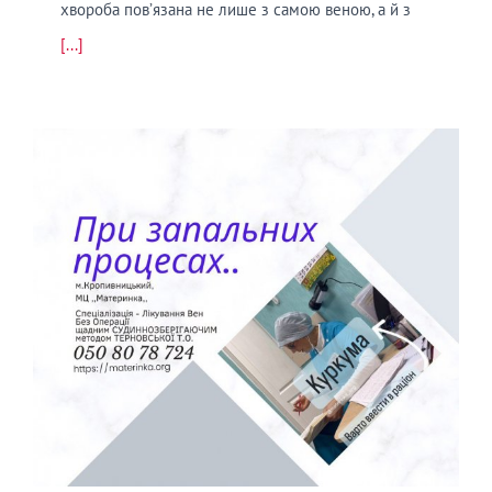
хвороба пов’язана не лише з самою веною, а й з
[...]