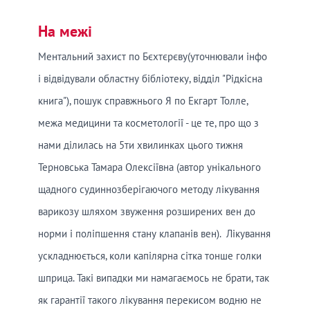
На межі
Ментальний захист по Бєхтєрєву(уточнювали інфо
і відвідували областну бібліотеку, відділ "Рідкісна
книга"), пошук справжнього Я по Екгарт Толле,
межа медицини та косметології - це те, про що з
нами ділилась на 5ти хвилинках цього тижня
Терновська Тамара Олексіївна (автор унікального
щадного судиннозберігаючого методу лікування
варикозу шляхом звуження розширених вен до
норми і поліпшення стану клапанів вен). Лікування
ускладнюється, коли капілярна сітка тонше голки
шприца. Такі випадки ми намагаємось не брати, так
як гарантії такого лікування перекисом водню не