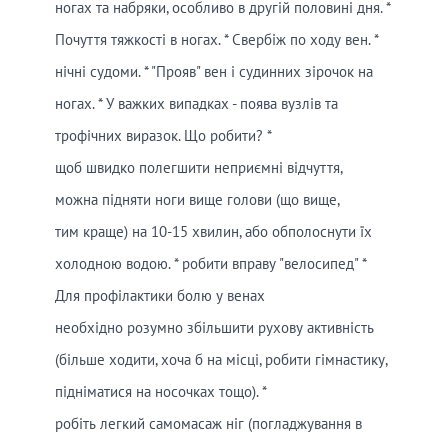
ногах та набряки, особливо в другій половині дня. *
Почуття тяжкості в ногах. * Свербіж по ходу вен. *
нічні судоми. * "Прояв" вен і судинних зірочок на
ногах. * У важких випадках - поява вузлів та
трофічних виразок. Що робити? *
щоб швидко полегшити неприємні відчуття,
можна підняти ноги вище голови (що вище,
тим краще) на 10-15 хвилин, або обполоснути їх
холодною водою. * робити вправу "велосипед" *
Для профілактики болю у венах
необхідно розумно збільшити рухову активність
(більше ходити, хоча б на місці, робити гімнастику,
підніматися на носочках тощо). *
робіть легкий самомасаж ніг (погладжування в