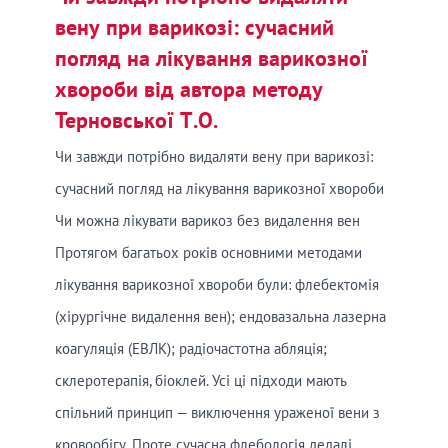
вену при варикозі: сучасний
погляд на лікування варикозної
хвороби від автора методу
Терновської Т.О.
Чи завжди потрібно видаляти вену при варикозі:
сучасний погляд на лікування варикозної хвороби
Чи можна лікувати варикоз без видалення вен
Протягом багатьох років основними методами
лікування варикозної хвороби були: флебектомія
(хірургічне видалення вен); ендовазальна лазерна
коагуляція (ЕВЛК); радіочастотна абляція;
склеротерапія, біоклей. Усі ці підходи мають
спільний принцип — виключення ураженої вени з
кровообігу. Проте сучасна флебологія дедалі