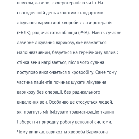
шляхом, лазеро, -склеротерапією чи ін. На
сьогодняшній день «золотим стандартом»
лікування варикозної хвороби є лазеротерапія
(ЕВЛК), радіочастотна абляція (РЧА). Навіть сучасне
лазерне лікування варикозу, яке вважається
малоінвазивним, базується на термічному впливі:
стінка вени нагрівається, після чого судина
поступово виключається з кровообігу. Саме тому
частина пацієнтів починає шукати лікування
варикозу без операції, без радикального
видалення вен. Особливо це стосується людей,
які прагнуть мінімізувати травматизацію тканин
і зберегти природну роботу венозної системи.
Чому виникає варикозна хвороба Варикозна