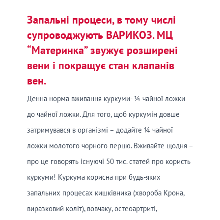
Запальні процеси, в тому числі
супроводжують ВАРИКОЗ. МЦ
“Материнка” звужує розширені
вени і покращує стан клапанів
вен.
Денна норма вживання куркуми- ¼ чайної ложки
до чайної ложки. Для того, щоб куркумін довше
затримувався в організмі – додайте ¼ чайної
ложки молотого чорного перцю. Вживайте щодня –
про це говорять існуючі 50 тис. статей про користь
куркуми! Куркума корисна при будь-яких
запальних процесах кишківника (хвороба Крона,
виразковий коліт), вовчаку, остеоартриті,