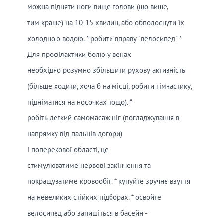
можна підняти ноги вище голови (що вище,
тим краще) на 10-15 хвилин, або обполоснути їх
холодною водою. * робити вправу "велосипед" *
Для профілактики болю у венах
необхідно розумно збільшити рухову активність
(більше ходити, хоча б на місці, робити гімнастику,
підніматися на носочках тощо). *
робіть легкий самомасаж ніг (погладжування в
напрямку від пальців догори)
і поперекової області, це
стимулюватиме нервові закінчення та
покращуватиме кровообіг. * купуйте зручне взуття
на невеликих стійких підборах. * освойте
велосипед або запишіться в басейн -