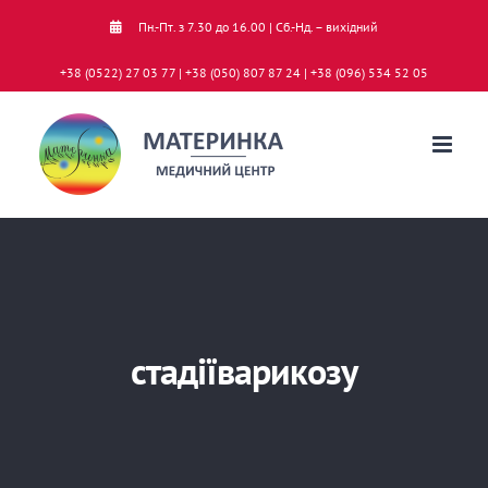
Skip
Пн.-Пт. з 7.30 до 16.00 | Сб.-Нд. – вихідний
to
+38 (0522) 27 03 77 | +38 (050) 807 87 24 | +38 (096) 534 52 05
content
стадіїварикозу