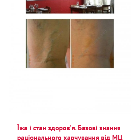
Їжа і стан здоров’я. Базові знання
раціонального харчування від МЦ