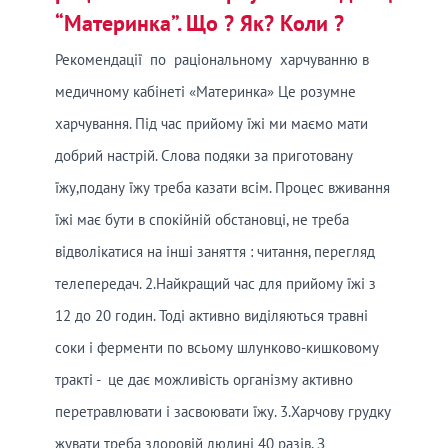
“Материнка”. Що ? Як? Коли ?
Рекомендації по раціональному харчуванню в
медичному кабінеті «Материнка» Це розумне
харчування. Під час прийому їжі ми маємо мати
добрий настрій. Слова подяки за приготовану
їжу,подану їжу треба казати всім. Процес вживання
їжі має бути в спокійній обстановці, не треба
відволікатися на інші заняття : читання, перегляд
телепередач. 2.Найкращий час для прийому їжі з
12 до 20 годин. Тоді активно виділяються травні
соки і ферменти по всьому шлунково-кишковому
тракті - це дає можливість організму активно
перетравлювати і засвоювати їжу. 3.Харчову грудку
жувати треба здоровій людині 40 разів. З