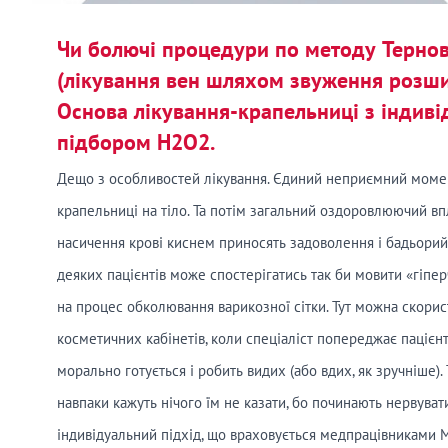
Чи болючі процедури по методу Терновс
(лікування вен шляхом звуження розши
Основа лікування-крапельниці з індив
підбором Н2O2.
Дещо з особливостей лікування. Єдиний неприємний момен
крапельниці на тіло. Та потім загальний оздоровлюючий вп
насичення крові киснем приносять задоволення і бадьорий 
деяких пацієнтів може спостерігатись так би мовити «гіпе
на процес обколювання варикозної сітки. Тут можна скорис
косметичних кабінетів, коли спеціаліст попереджає пацієнт
морально готується і робить видих (або вдих, як зручніше). Т
навпаки кажуть нічого їм не казати, бо починають нервуват
індивідуальний підхід, що враховується медпрацівниками