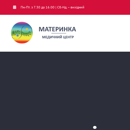
Skip
Пн.-Пт. з 7.30 до 16.00 | Сб.-Нд. – вихідний
to
content