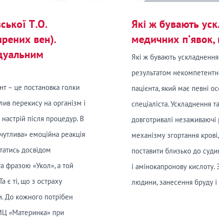
ької Т.О.
Які ж бувають уск
рених вен).
медичних п’явок, 
ідуальним
Які ж бувають ускладнення 
результатом некомпетентнос
т – це постановка голки
пацієнта, який має певні о
лив перекису на організм і
спеціаліста. Ускладнення т
настрій після процедур. В
довготривалі незаживаючі р
рчутлива» емоційна реакція
механізму згортання крові
татись досвідом
поставити близько до судин
а фразою «Укол», а той
і амінокапронову кислоту.
а є ті, що з остраху
людини, занесення бруду і 
и. До кожного потрібен
 МЦ «Материнка» при