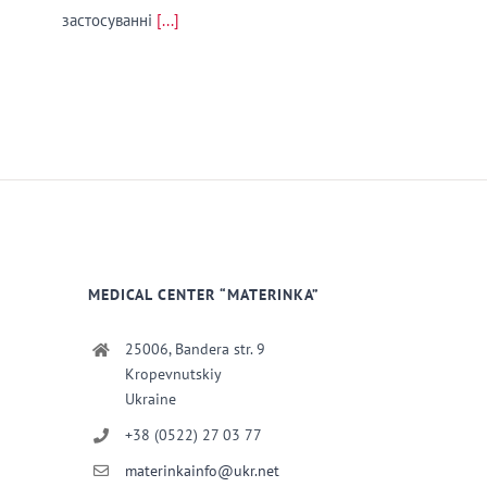
застосуванні
[...]
MEDICAL CENTER “MATERINKA”
25006, Bandera str. 9
Kropevnutskiy
Ukraine
+38 (0522) 27 03 77
materinkainfo@ukr.net