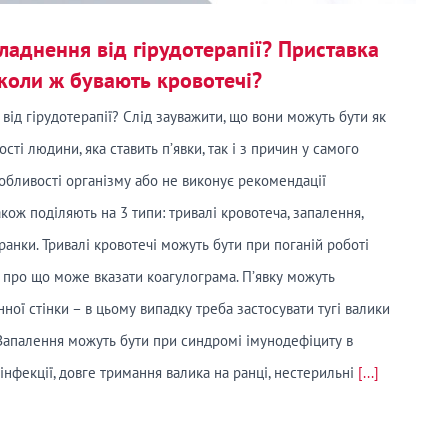
ладнення від гірудотерапії? Приставка
коли ж бувають кровотечі?
від гірудотерапії? Слід зауважити, що вони можуть бути як
ті людини, яка ставить п’явки, так і з причин у самого
собливості організму або не виконує рекомендації
акож поділяють на 3 типи: тривалі кровотеча, запалення,
анки. Тривалі кровотечі можуть бути при поганій роботі
, про що може вказати коагулограма. П’явку можуть
ної стінки – в цьому випадку треба застосувати тугі валики
 Запалення можуть бути при синдромі імунодефіциту в
інфекції, довге тримання валика на ранці, нестерильні
[...]